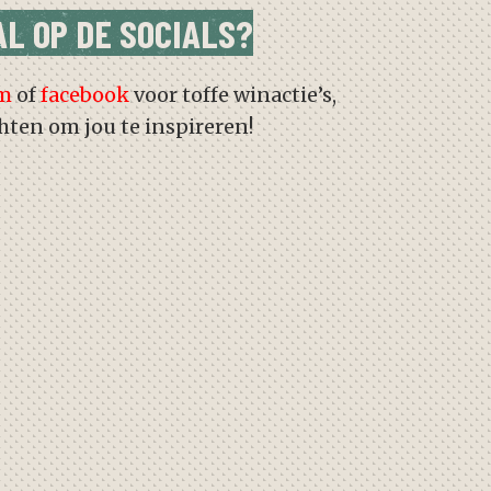
AL OP DE SOCIALS?
am
of
facebook
voor toffe winactie’s,
chten om jou te inspireren!