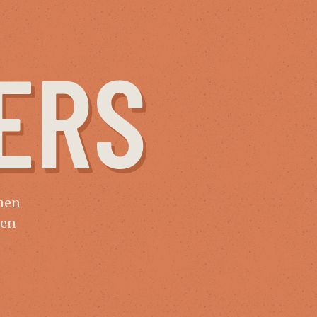
ERS
omen
gen