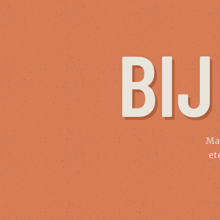
BI
Maa
et