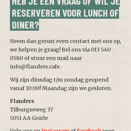
HEB JE EEN VRAAG OF WIL JE
RESERVEREN VOOR LUNCH OF
DINER?
Neem dan gerust even contact met ons op,
we helpen je graag! Bel ons via 013 540
0580 of stuur een mail naar
info@flanders.cafe
.
Wij zijn dinsdag t/m zondag geopend
vanaf 10:00! Maandag zijn we gesloten.
Flanders
Tilburgseweg 37
5051 AA Goirle
Volg ons op
Instagram
of
Facebook
voor